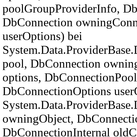
poolGroupProviderInfo, Db
DbConnection owningConne
userOptions) bei
System.Data.ProviderBase
pool, DbConnection ownin
options, DbConnectionPoo
DbConnectionOptions userO
System.Data.ProviderBase
owningObject, DbConnectio
DbConnectionInternal oldC