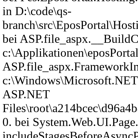
in D:\code\qs-
branch\src\EposPortal\Host
bei ASP.file_aspx.__BuildCo
c:\Applikationen\eposPortal
ASP.file_aspx.FrameworkInit
c:\Windows\Microsoft.NET
ASP.NET
Files\root\a214bcec\d96a4
0. bei System.Web.UI.Page
includeStagesBeforeAsyncP