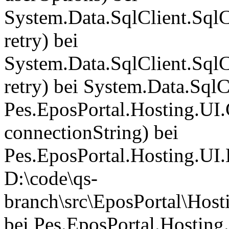
System.Data.SqlClient.Sq
retry) bei
System.Data.SqlClient.Sq
retry) bei System.Data.Sql
Pes.EposPortal.Hosting.UI.
connectionString) bei
Pes.EposPortal.Hosting.UI.
D:\code\qs-
branch\src\EposPortal\Host
bei Pes.EposPortal.Hosting.