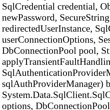
SqlCredential credential, Ob
newPassword, SecureStrin
redirectedUserInstance, Sq
userConnectionOptions, Se
DbConnectionPool pool, St
applyTransientFaultHandlin
SqlAuthenticationProvider
sqlAuthProviderManager) b
System.Data.SqlClient.Sql
options, DbConnectionPool