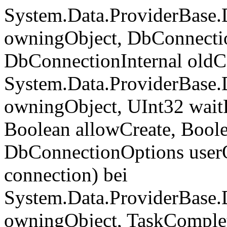
System.Data.ProviderBase
owningObject, DbConnectio
DbConnectionInternal oldC
System.Data.ProviderBase
owningObject, UInt32 wait
Boolean allowCreate, Boo
DbConnectionOptions user
connection) bei
System.Data.ProviderBase
owningObject, TaskComplet