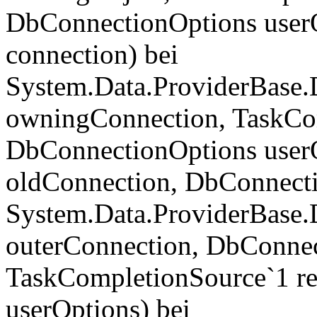
DbConnectionOptions user
connection) bei
System.Data.ProviderBase
owningConnection, TaskCom
DbConnectionOptions userO
oldConnection, DbConnecti
System.Data.ProviderBase
outerConnection, DbConnec
TaskCompletionSource`1 re
userOptions) bei