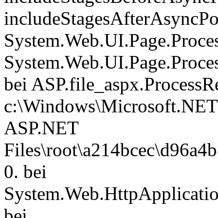
includeStagesAfterAsyncPoi
System.Web.UI.Page.Proces
System.Web.UI.Page.Proces
bei ASP.file_aspx.ProcessR
c:\Windows\Microsoft.NET
ASP.NET
Files\root\a214bcec\d96a4
0. bei
System.Web.HttpApplicatio
bei